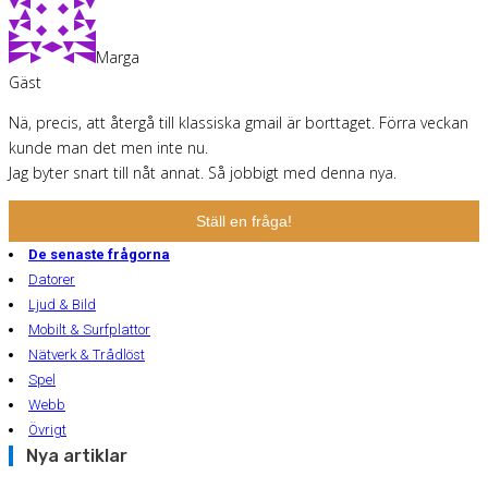
Marga
Gäst
Nä, precis, att återgå till klassiska gmail är borttaget. Förra veckan
kunde man det men inte nu.
Jag byter snart till nåt annat. Så jobbigt med denna nya.
Ställ en fråga!
De senaste frågorna
Datorer
Ljud & Bild
Mobilt & Surfplattor
Nätverk & Trådlöst
Spel
Webb
Övrigt
Nya artiklar