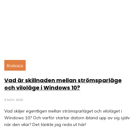
Mjukvara
Vad är skillnaden mellan strömsparläge
och viloläge i Windows 10?
5 NOV, 2020
Vad skiljer egentligen mellan strömsparläget och viloläget i
Windows 10? Och varför startar datorn ibland upp av sig själv
när den vilar? Det tänkte jag reda ut här!