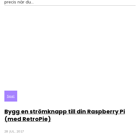
precis när du...
Spel
Bygg en strömknapp till din Raspberry Pi
(med RetroPie)
28 JUL, 2017