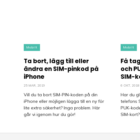
Mobilt
Mobilt
Ta bort, lägg till eller
Få tag
ändra en SIM-pinkod på
och PU
iPhone
SIM-k
25 MAR, 2019
6 OKT, 2018
Vill du ta bort SIM-PIN-koden på din
Har du gl
iPhone eller möjligen lägga till en ny för
telefons 
lite extra säkerhet? Inga problem. Här
PUK-koden
går vi igenom hur du gör!
SIM-kort?