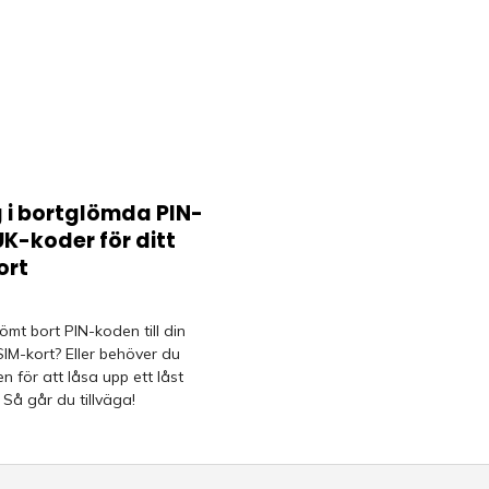
 i bortglömda PIN-
K-koder för ditt
ort
ömt bort PIN-koden till din
SIM-kort? Eller behöver du
 för att låsa upp ett låst
 Så går du tillväga!