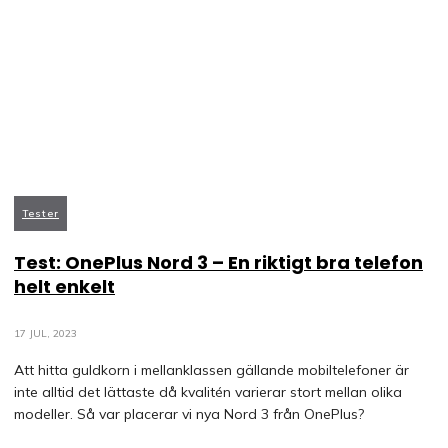
Tester
Test: OnePlus Nord 3 – En riktigt bra telefon
helt enkelt
17 JUL, 2023
Att hitta guldkorn i mellanklassen gällande mobiltelefoner är
inte alltid det lättaste då kvalitén varierar stort mellan olika
modeller. Så var placerar vi nya Nord 3 från OnePlus?