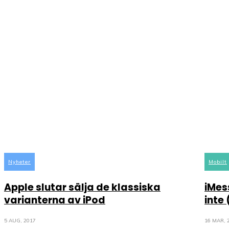
Nyheter
Mobilt
Apple slutar sälja de klassiska
iMes
varianterna av iPod
inte
5 AUG, 2017
16 MAR, 