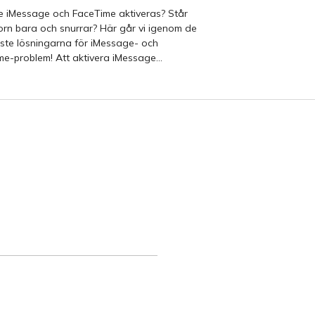
e iMessage och FaceTime aktiveras? Står
orn bara och snurrar? Här går vi igenom de
ste lösningarna för iMessage- och
FaceTime-problem! Att aktivera iMessage...