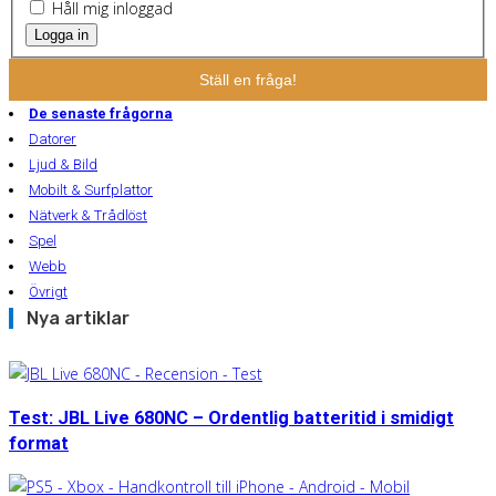
Håll mig inloggad
Logga in
Ställ en fråga!
De senaste frågorna
Datorer
Ljud & Bild
Mobilt & Surfplattor
Nätverk & Trådlöst
Spel
Webb
Övrigt
Nya artiklar
Test: JBL Live 680NC – Ordentlig batteritid i smidigt
format