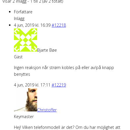
Visar 2 inlägg - 1 till 2 (av 2 totalt)
Författare
Inlägg
4 jun, 2019 kl. 16:39
#12218
Bjarte Bøe
Gäst
Ingen reaksjon når strøm kobles på eller av/på knapp
benyttes
4 jun, 2019 kl. 17:11
#12219
Christoffer
Keymaster
Hej! Vilken telefonmodell är det? Om du har möjlighet att