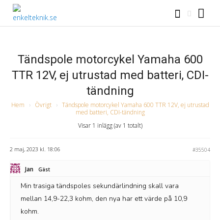
Tändspole motorcykel Yamaha 600
TTR 12V, ej utrustad med batteri, CDI-
tändning
Hem
›
Övrigt
›
Tändspole motorcykel Yamaha 600 TTR 12V, ej utrustad
med batteri, CDI-tändning
Visar 1 inlägg (av 1 totalt)
2 maj, 2023 kl. 18:06
#35504
Jan
Gäst
Min trasiga tändspoles sekundärlindning skall vara
mellan 14,9-22,3 kohm, den nya har ett värde på 10,9
kohm.