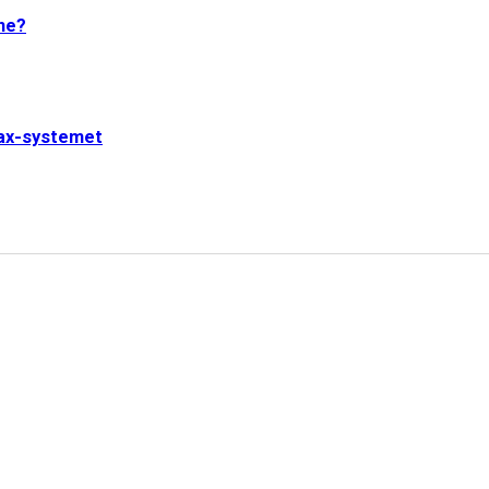
One?
jax-systemet