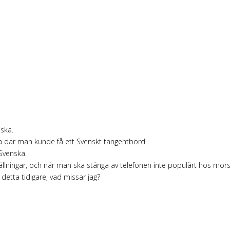
lska.
a där man kunde få ett Svenskt tangentbord.
 Svenska.
ällningar, och när man ska stänga av telefonen inte populärt hos mor
m detta tidigare, vad missar jag?