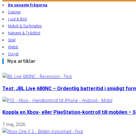
De senaste frågorna
Datorer
Ljud & Bild
Mobilt & Surfplattor
Nätverk & Trådlöst
Spel
Webb
Övrigt
Nya artiklar
Test: JBL Live 680NC – Ordentlig batteritid i smidigt for
Koppla en Xbox- eller PlayStation-kontroll till mobilen – S
7 maj, 2026