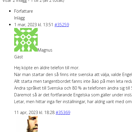
Visar 2 inlägg - 1 till 2 (av 2 totalt)
Författare
Inlägg
1 mar, 2023 kl. 13:51
#35259
Magnus
Gäst
Hej köpte en äldre telefon till mor.
När man startar den så finns inte svenska att välja, valde Enge
Allt starta men tangentbordet fanns inte åäö på men leta red
Ändra språket till Svenska och 80 % av telefonen ändra sig till
Däremot så är det fortfarande Engelska som gäller under inst
Letar, men hittar inga fler inställningar, har aldrig varit med o
11 apr, 2023 kl. 18:28
#35369