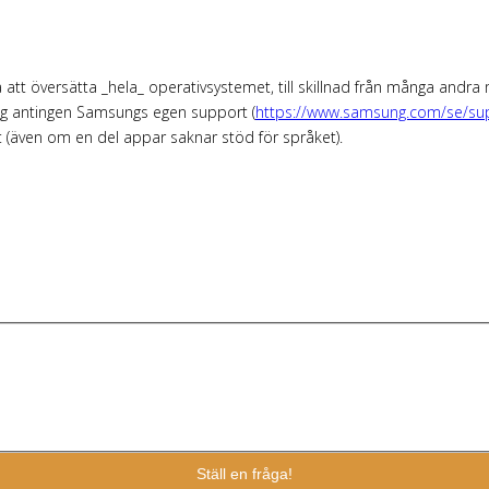
 på att översätta _hela_ operativsystemet, till skillnad från många andr
steg antingen Samsungs egen support (
https://www.samsung.com/se/sup
t (även om en del appar saknar stöd för språket).
Ställ en fråga!