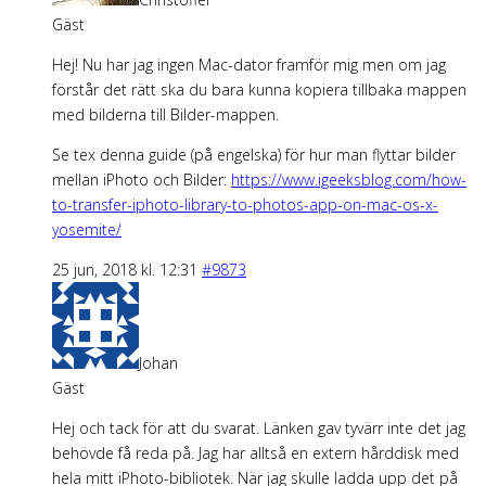
Gäst
Hej! Nu har jag ingen Mac-dator framför mig men om jag
förstår det rätt ska du bara kunna kopiera tillbaka mappen
med bilderna till Bilder-mappen.
Se tex denna guide (på engelska) för hur man flyttar bilder
mellan iPhoto och Bilder:
https://www.igeeksblog.com/how-
to-transfer-iphoto-library-to-photos-app-on-mac-os-x-
yosemite/
25 jun, 2018 kl. 12:31
#9873
Johan
Gäst
Hej och tack för att du svarat. Länken gav tyvärr inte det jag
behövde få reda på. Jag har alltså en extern hårddisk med
hela mitt iPhoto-bibliotek. När jag skulle ladda upp det på