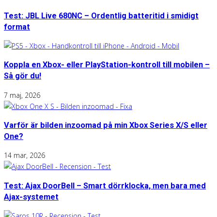
Test: JBL Live 680NC – Ordentlig batteritid i smidigt
format
Koppla en Xbox- eller PlayStation-kontroll till mobilen –
Så gör du!
7 maj, 2026
Varför är bilden inzoomad på min Xbox Series X/S eller
One?
14 mar, 2026
Test: Ajax DoorBell – Smart dörrklocka, men bara med
Ajax-systemet