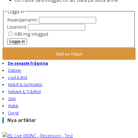
Du måste vara inloggad för att svara på detta ämne.
Logga in
Användarnamn:
Lösenord:
Håll mig inloggad
Logga in
Ställ en fråga!
De senaste frågorna
Datorer
Ljud & Bild
Mobilt & Surfplattor
Nätverk & Trådlöst
Spel
Webb
Övrigt
Nya artiklar