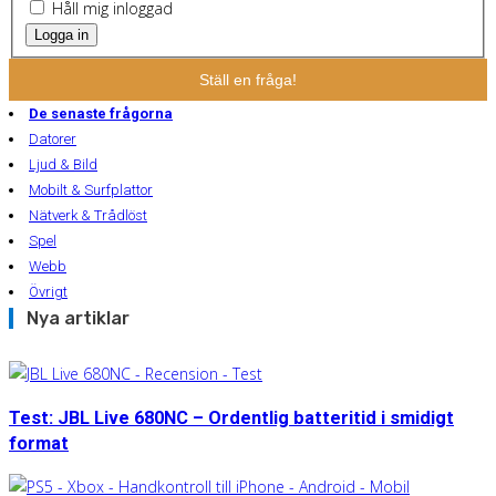
Håll mig inloggad
Logga in
Ställ en fråga!
De senaste frågorna
Datorer
Ljud & Bild
Mobilt & Surfplattor
Nätverk & Trådlöst
Spel
Webb
Övrigt
Nya artiklar
Test: JBL Live 680NC – Ordentlig batteritid i smidigt
format