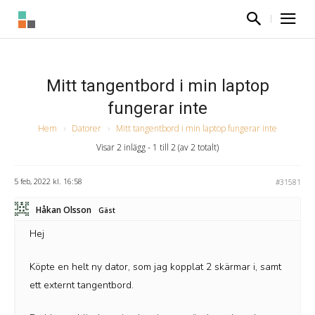
Mitt tangentbord i min laptop
fungerar inte
Hem
›
Datorer
›
Mitt tangentbord i min laptop fungerar inte
Visar 2 inlägg - 1 till 2 (av 2 totalt)
5 feb, 2022 kl. 16:58
#31581
Håkan Olsson
Gäst
Hej
Köpte en helt ny dator, som jag kopplat 2 skärmar i, samt
ett externt tangentbord.