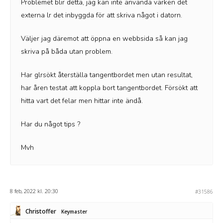
Problemet blir detta, jag kan inte använda varken det
externa lr det inbyggda för att skriva något i datorn.
Väljer jag däremot att öppna en webbsida så kan jag
skriva på båda utan problem.
Har glrsökt återställa tangentbordet men utan resultat,
har åren testat att koppla bort tangentbordet. Försökt att
hitta vart det felar men hittar inte ändå.
Har du något tips ?
Mvh
8 feb, 2022 kl. 20:30
#31586
Christoffer
Keymaster