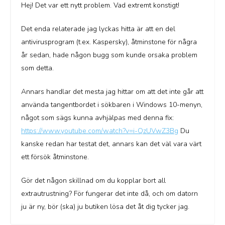
Hej! Det var ett nytt problem. Vad extremt konstigt!
Det enda relaterade jag lyckas hitta är att en del
antivirusprogram (t.ex. Kaspersky), åtminstone för några
år sedan, hade någon bugg som kunde orsaka problem
som detta.
Annars handlar det mesta jag hittar om att det inte går att
använda tangentbordet i sökbaren i Windows 10-menyn,
något som sägs kunna avhjälpas med denna fix:
https://www.youtube.com/watch?v=i-QzUVwZ3Bg
Du
kanske redan har testat det, annars kan det väl vara värt
ett försök åtminstone.
Gör det någon skillnad om du kopplar bort all
extrautrustning? För fungerar det inte då, och om datorn
ju är ny, bör (ska) ju butiken lösa det åt dig tycker jag.