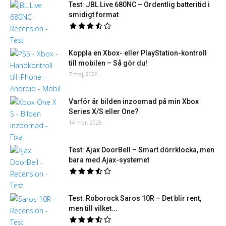
Test: JBL Live 680NC – Ordentlig batteritid i
smidigt format
Koppla en Xbox- eller PlayStation-kontroll
till mobilen – Så gör du!
7 maj, 2026
Varför är bilden inzoomad på min Xbox
Series X/S eller One?
14 mar, 2026
Test: Ajax DoorBell – Smart dörrklocka, men
bara med Ajax-systemet
Test: Roborock Saros 10R – Det blir rent,
men till vilket...