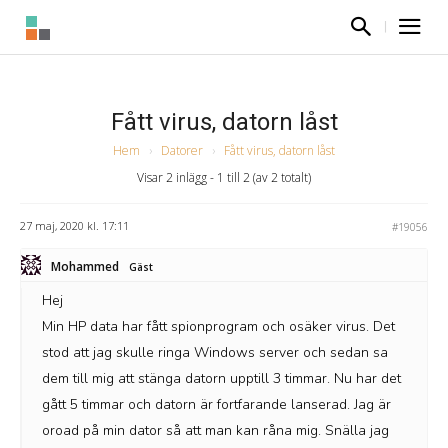
Fått virus, datorn låst
Hem
›
Datorer
›
Fått virus, datorn låst
Visar 2 inlägg - 1 till 2 (av 2 totalt)
27 maj, 2020 kl. 17:11
#19056
Mohammed
Gäst
Hej
Min HP data har fått spionprogram och osäker virus. Det
stod att jag skulle ringa Windows server och sedan sa
dem till mig att stänga datorn upptill 3 timmar. Nu har det
gått 5 timmar och datorn är fortfarande lanserad. Jag är
oroad på min dator så att man kan råna mig. Snälla jag