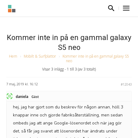
Kommer inte in på en gammal galaxy
S5 neo
Hem
›
Mobilt & Surfplattor
›
Kommer inte in på en gammal galaxy S5
neo
Visar 3 inlägg - 1 till 3 (av 3 totalt)
7 maj, 2019 kl. 16:12
#12043
daniela
Gäst
hej, jag har gjort som du beskrev för någon annan, höll 3
knappar inne och gjorde fabriksåterställning, men sedan
ombeds jag att ange Google-lösenordet och när jag gör
det, så får jag svaret att lösenordet har ändrats under