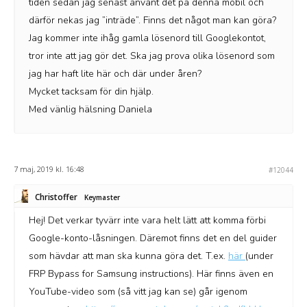
tiden sedan jag senast använt det på denna mobil och
därför nekas jag ”inträde”. Finns det något man kan göra?
Jag kommer inte ihåg gamla lösenord till Googlekontot,
tror inte att jag gör det. Ska jag prova olika lösenord som
jag har haft lite här och där under åren?
Mycket tacksam för din hjälp.
Med vänlig hälsning Daniela
7 maj, 2019 kl. 16:48
#12044
Christoffer
Keymaster
Hej! Det verkar tyvärr inte vara helt lätt att komma förbi
Google-konto-låsningen. Däremot finns det en del guider
som hävdar att man ska kunna göra det. T.ex.
här
(under
FRP Bypass for Samsung instructions). Här finns även en
YouTube-video som (så vitt jag kan se) går igenom