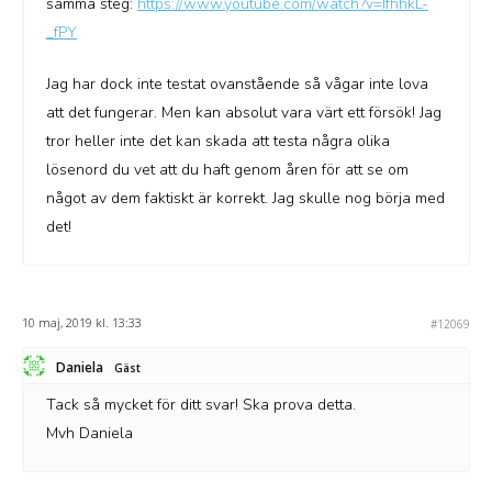
samma steg:
https://www.youtube.com/watch?v=IfhhkL-
_fPY
Jag har dock inte testat ovanstående så vågar inte lova
att det fungerar. Men kan absolut vara värt ett försök! Jag
tror heller inte det kan skada att testa några olika
lösenord du vet att du haft genom åren för att se om
något av dem faktiskt är korrekt. Jag skulle nog börja med
det!
10 maj, 2019 kl. 13:33
#12069
Daniela
Gäst
Tack så mycket för ditt svar! Ska prova detta.
Mvh Daniela