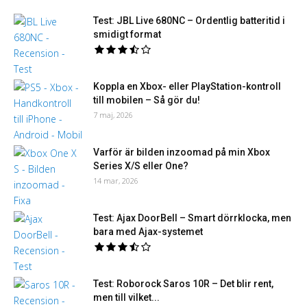
Test: JBL Live 680NC – Ordentlig batteritid i
smidigt format
Koppla en Xbox- eller PlayStation-kontroll
till mobilen – Så gör du!
7 maj, 2026
Varför är bilden inzoomad på min Xbox
Series X/S eller One?
14 mar, 2026
Test: Ajax DoorBell – Smart dörrklocka, men
bara med Ajax-systemet
Test: Roborock Saros 10R – Det blir rent,
men till vilket...