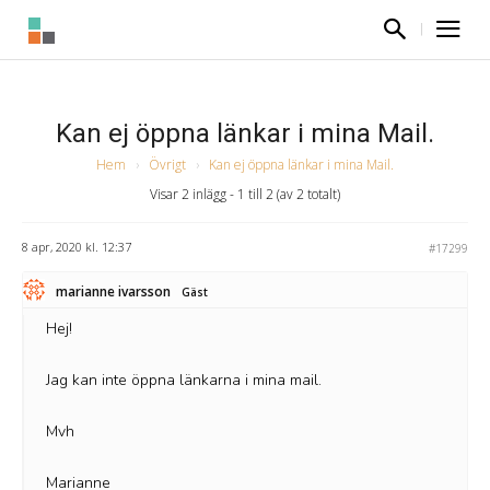
Kan ej öppna länkar i mina Mail.
Hem
›
Övrigt
›
Kan ej öppna länkar i mina Mail.
Visar 2 inlägg - 1 till 2 (av 2 totalt)
8 apr, 2020 kl. 12:37
#17299
marianne ivarsson
Gäst
Hej!
Jag kan inte öppna länkarna i mina mail.
Mvh
Marianne