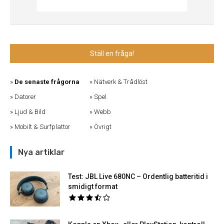
Ställ en fråga!
De senaste frågorna
Nätverk & Trådlöst
Datorer
Spel
Ljud & Bild
Webb
Mobilt & Surfplattor
Övrigt
Nya artiklar
Test: JBL Live 680NC – Ordentlig batteritid i
smidigt format