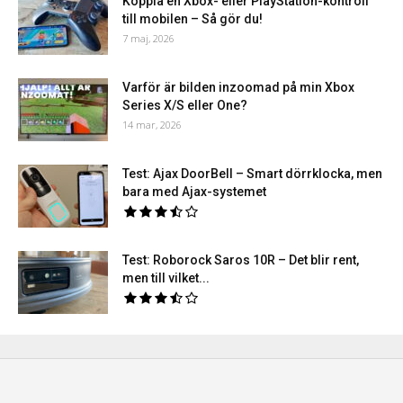
Koppla en Xbox- eller PlayStation-kontroll
till mobilen – Så gör du!
7 maj, 2026
Varför är bilden inzoomad på min Xbox
Series X/S eller One?
14 mar, 2026
Test: Ajax DoorBell – Smart dörrklocka, men
bara med Ajax-systemet
Test: Roborock Saros 10R – Det blir rent,
men till vilket...