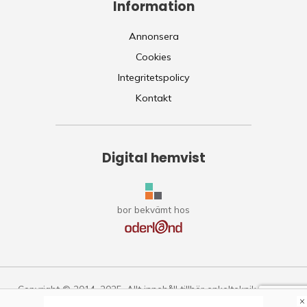
Information
Annonsera
Cookies
Integritetspolicy
Kontakt
Digital hemvist
bor bekvämt hos
Copyright © 2014–2025. Allt innehåll tillhör enkelteknik.se.
×
Citering är tillåten om källan anges. Allt följande av guiderna