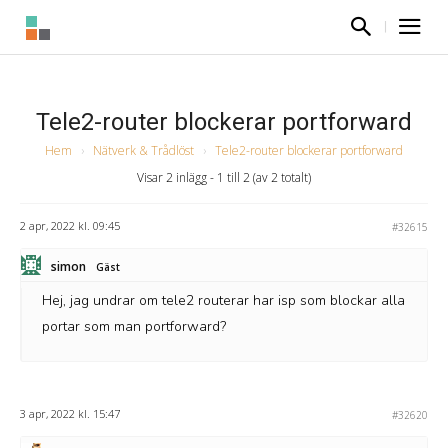
Tele2-router blockerar portforward
Hem
›
Nätverk & Trådlöst
›
Tele2-router blockerar portforward
Visar 2 inlägg - 1 till 2 (av 2 totalt)
2 apr, 2022 kl. 09:45
#32615
simon
Gäst
Hej, jag undrar om tele2 routerar har isp som blockar alla
portar som man portforward?
3 apr, 2022 kl. 15:47
#32620