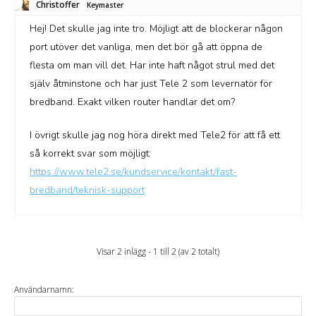
Christoffer
Keymaster
Hej! Det skulle jag inte tro. Möjligt att de blockerar någon
port utöver det vanliga, men det bör gå att öppna de
flesta om man vill det. Har inte haft något strul med det
själv åtminstone och har just Tele 2 som levernatör för
bredband. Exakt vilken router handlar det om?
I övrigt skulle jag nog höra direkt med Tele2 för att få ett
så korrekt svar som möjligt:
https://www.tele2.se/kundservice/kontakt/fast-
bredband/teknisk-support
Visar 2 inlägg - 1 till 2 (av 2 totalt)
Användarnamn: