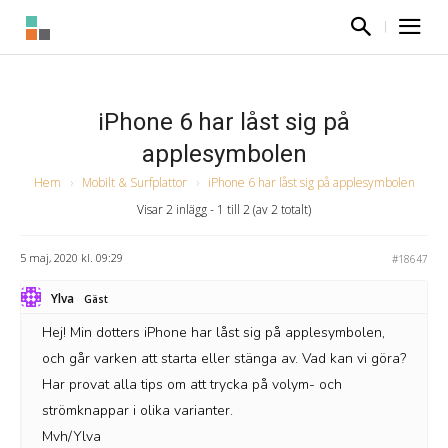
iPhone 6 har låst sig på
applesymbolen
Hem
›
Mobilt & Surfplattor
›
iPhone 6 har låst sig på applesymbolen
Visar 2 inlägg - 1 till 2 (av 2 totalt)
5 maj, 2020 kl. 09:29
#18647
Ylva
Gäst
Hej! Min dotters iPhone har låst sig på applesymbolen,
och går varken att starta eller stänga av. Vad kan vi göra?
Har provat alla tips om att trycka på volym- och
strömknappar i olika varianter.
Mvh/Ylva