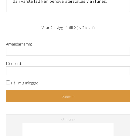
då i värsta fall kan behöva återställas via iTunes.
Visar 2 inlägg - 1 till 2 (av 2 totalt)
Användarnamn:
Lösenord:
Håll mig inloggad
Logga in