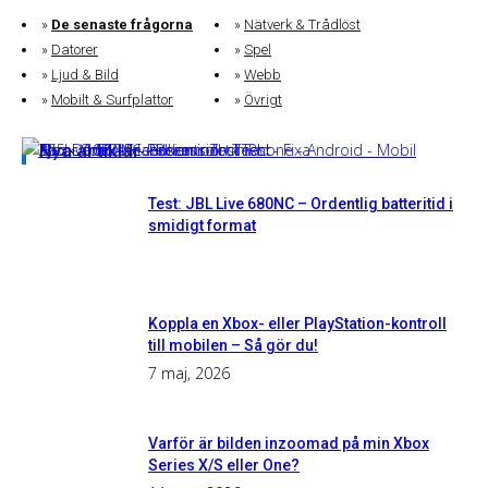
De senaste frågorna
Nätverk & Trådlöst
Datorer
Spel
Ljud & Bild
Webb
Mobilt & Surfplattor
Övrigt
Nya artiklar
Test: JBL Live 680NC – Ordentlig batteritid i
smidigt format
Koppla en Xbox- eller PlayStation-kontroll
till mobilen – Så gör du!
7 maj, 2026
Varför är bilden inzoomad på min Xbox
Series X/S eller One?