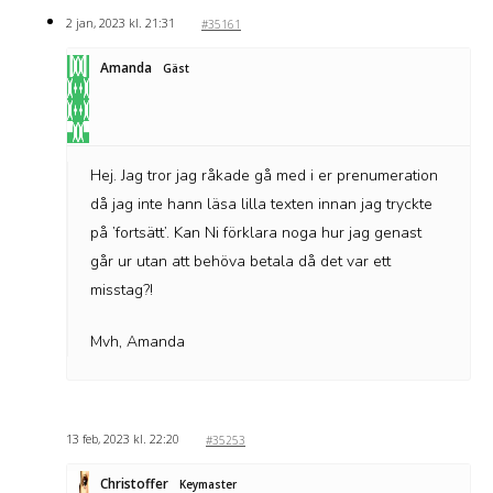
2 jan, 2023 kl. 21:31
#35161
Amanda
Gäst
Hej. Jag tror jag råkade gå med i er prenumeration
då jag inte hann läsa lilla texten innan jag tryckte
på ’fortsätt’. Kan Ni förklara noga hur jag genast
går ur utan att behöva betala då det var ett
misstag?!
Mvh, Amanda
13 feb, 2023 kl. 22:20
#35253
Christoffer
Keymaster