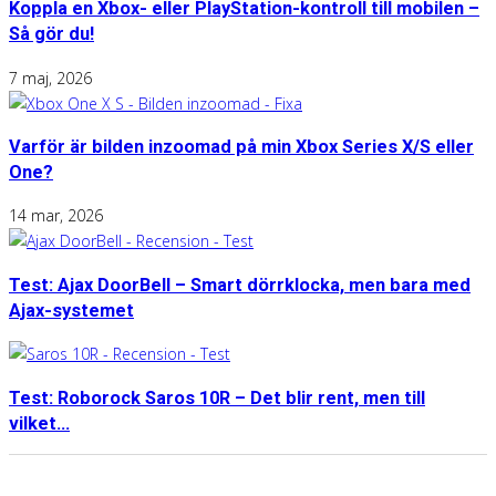
Koppla en Xbox- eller PlayStation-kontroll till mobilen –
Så gör du!
7 maj, 2026
Varför är bilden inzoomad på min Xbox Series X/S eller
One?
14 mar, 2026
Test: Ajax DoorBell – Smart dörrklocka, men bara med
Ajax-systemet
Test: Roborock Saros 10R – Det blir rent, men till
vilket...