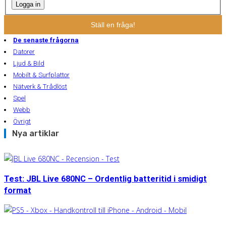
Logga in
Ställ en fråga!
De senaste frågorna
Datorer
Ljud & Bild
Mobilt & Surfplattor
Nätverk & Trådlöst
Spel
Webb
Övrigt
Nya artiklar
Test: JBL Live 680NC – Ordentlig batteritid i smidigt
format