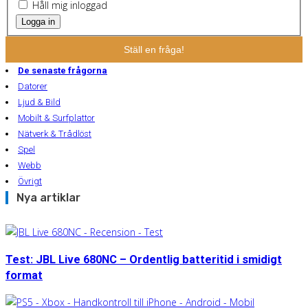
Håll mig inloggad
Logga in
Ställ en fråga!
De senaste frågorna
Datorer
Ljud & Bild
Mobilt & Surfplattor
Nätverk & Trådlöst
Spel
Webb
Övrigt
Nya artiklar
Test: JBL Live 680NC – Ordentlig batteritid i smidigt
format