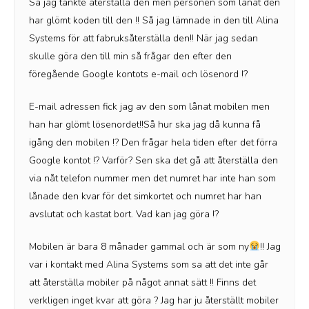
Så jag tänkte återställa den men personen som lånat den
har glömt koden till den !! Så jag lämnade in den till Alina
Systems för att fabruksåterställa den!! När jag sedan
skulle göra den till min så frågar den efter den
föregående Google kontots e-mail och lösenord !?
E-mail adressen fick jag av den som lånat mobilen men
han har glömt lösenordet!!Så hur ska jag då kunna få
igång den mobilen !? Den frågar hela tiden efter det förra
Google kontot !? Varför? Sen ska det gå att återställa den
via nåt telefon nummer men det numret har inte han som
lånade den kvar för det simkortet och numret har han
avslutat och kastat bort. Vad kan jag göra !?
Mobilen är bara 8 månader gammal och är som ny
!! Jag
var i kontakt med Alina Systems som sa att det inte går
att återställa mobiler på något annat sätt !! Finns det
verkligen inget kvar att göra ? Jag har ju återställt mobiler