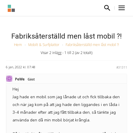
Fabriksåterställd men låst mobil ?!
Hem
›
Mobilt & Surfplattor
›
Fabriksåterställd men låst mobil ?!
Visar 2 inlägg - 1 till 2 (av 2 totalt)
6 jan, 2022 kl. 07:48
#31311
PeWe
Gäst
Hej
Jag hade en mobil som jag lånade ut och fick tillbaka den
och när jag kom på att jag hade den liggandes i en låda i
3-4 månader efter att jag fått tillbaka den, så tänkte jag
använda den då min mobil börjat krångla.