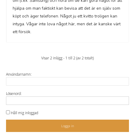
om (t.ex. Samsung) och höra om de kan göra något för att
hjälpa om man faktiskt kan bevisa att det är en själv som
köpt och äger telefonen. Något ju ett kvitto troligen kan
intyga. Vågar inte lova något här, men det är kanske värt
ett försök.
Visar 2 inlägg - 1 till 2 (av 2 totalt)
Användarnamn:
Lösenord:
Håll mig inloggad
Logga in