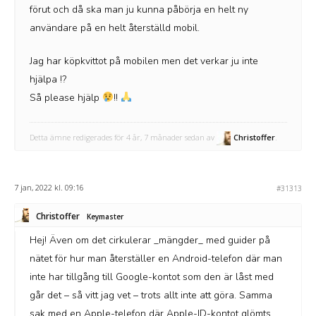
förut och då ska man ju kunna påbörja en helt ny
användare på en helt återställd mobil.
Jag har köpkvittot på mobilen men det verkar ju inte
hjälpa !?
Så please hjälp
!!
Detta ämne redigerades för 4 år, 7 månader sedan av
Christoffer
.
7 jan, 2022 kl. 09:16
#31313
Christoffer
Keymaster
Hej! Även om det cirkulerar _mängder_ med guider på
nätet för hur man återställer en Android-telefon där man
inte har tillgång till Google-kontot som den är låst med
går det – så vitt jag vet – trots allt inte att göra. Samma
sak med en Apple-telefon där Apple-ID-kontot glömts