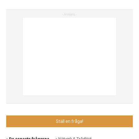
Ställ en fråga!
De senaste frågorna
Nätverk & Trådlöst