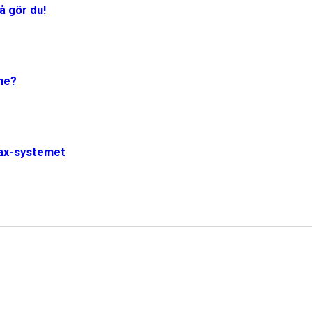
å gör du!
One?
jax-systemet