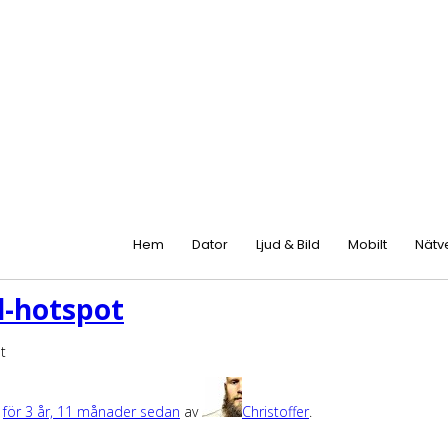
Hem
Dator
Ljud & Bild
Mobilt
Nätv
d-hotspot
t
t
för 3 år, 11 månader sedan
av
Christoffer
.