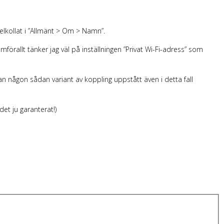
belkollat i ”Allmänt > Om > Namn”.
amförallt tänker jag väl på inställningen ”Privat Wi-Fi-adress” som
an någon sådan variant av koppling uppstått även i detta fall
det ju garanterat!)