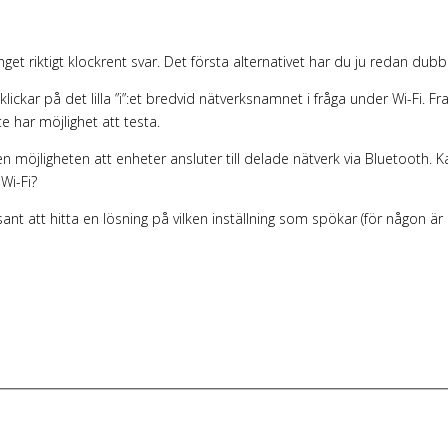
inget riktigt klockrent svar. Det första alternativet har du ju redan dub
ickar på det lilla ”i”:et bredvid nätverksnamnet i fråga under Wi-Fi. Fr
e har möjlighet att testa.
n möjligheten att enheter ansluter till delade nätverk via Bluetooth. K
 Wi-Fi?
nt att hitta en lösning på vilken inställning som spökar (för någon är 