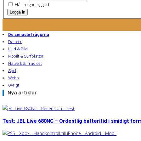
Håll mig inloggad
Logga in
De senaste frågorna
Datorer
Ljud & Bild
Mobilt & Surfplattor
Nätverk & Trådlöst
Spel
Webb
Övrigt
Nya artiklar
Test: JBL Live 680NC – Ordentlig batteritid i smidigt for