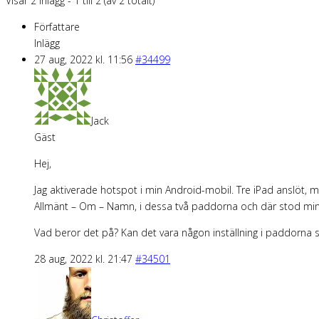
Visar 2 inlägg - 1 till 2 (av 2 totalt)
Författare
Inlägg
27 aug, 2022 kl. 11:56
#34499
Jack
Gäst
Hej,
Jag aktiverade hotspot i min Android-mobil. Tre iPad anslöt, m
Allmänt – Om – Namn, i dessa två paddorna och där stod mina
Vad beror det på? Kan det vara någon inställning i paddorna
28 aug, 2022 kl. 21:47
#34501