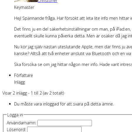
Christoffer
Keymaster
Hej! Spännande fråga. Har försökt att leta lite info men hittar 
Det finns ju en del säkerhetsinställningar om man, på iPad:en, kl
eventuellt skulle kunna påverka detta. Men är osäker då jag int
Nu kör jag själv nästan uteslutande Apple, men där finns ju äve
kanske? Alltså att två enheter anslutit via Bluetooth och en via
Ska försöka se om jag hittar någon mer info. Hade varit intressa
Författare
Inlägg
Visar 2 inlägg - 1 till 2 (av 2 totalt)
Du måste vara inloggad för att svara på detta ämne.
Logga in
Användarnamn:
Lösenord: