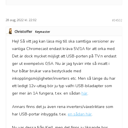
28 aug, 2022 kl. 22:02
#34502
Christoffer
Keymaster
Hej! Så vitt jag kan läsa mig till ska samtliga versioner av
vanliga Chromecast endast kräva 5V/1A för att orka med.
Det är dock mycket möjligt att USB-porten på TV:n endast
ger ut exempelvis 0,5A. Nu är jag tyvärr inte så insatt i
hur båtar brukar vara bestyckade med
inkopplingsmöjligheter/inverters etc. Men så länge du har
ett ledigt 12v-uttag bör ju typ valfri USB-biladapter som
ger mer än 1A fungera, t.ex. en sådan
här
.
Annars finns det ju även rena inverters/växelriktare som
har USB-portar inbyggda, t.ex.
en sådan här
.
Nu var dessa från Kjell, men det finns ju liknande hos