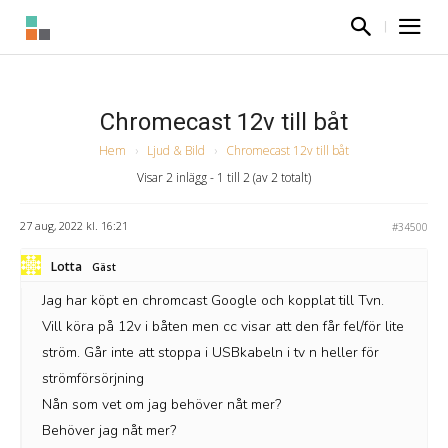
Chromecast 12v till båt
Hem
›
Ljud & Bild
›
Chromecast 12v till båt
Visar 2 inlägg - 1 till 2 (av 2 totalt)
27 aug, 2022 kl. 16:21
#34500
Lotta
Gäst
Jag har köpt en chromcast Google och kopplat till Tvn.
Vill köra på 12v i båten men cc visar att den får fel/för lite
ström. Går inte att stoppa i USBkabeln i tv n heller för
strömförsörjning
Nån som vet om jag behöver nåt mer?
Behöver jag nåt mer?