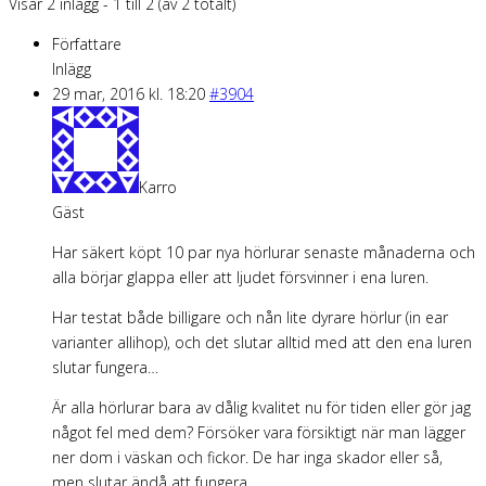
Visar 2 inlägg - 1 till 2 (av 2 totalt)
Författare
Inlägg
29 mar, 2016 kl. 18:20
#3904
Karro
Gäst
Har säkert köpt 10 par nya hörlurar senaste månaderna och
alla börjar glappa eller att ljudet försvinner i ena luren.
Har testat både billigare och nån lite dyrare hörlur (in ear
varianter allihop), och det slutar alltid med att den ena luren
slutar fungera…
Är alla hörlurar bara av dålig kvalitet nu för tiden eller gör jag
något fel med dem? Försöker vara försiktigt när man lägger
ner dom i väskan och fickor. De har inga skador eller så,
men slutar ändå att fungera..