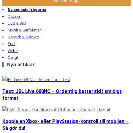
Ställ en fråga!
De senaste frågorna
Datorer
Ljud & Bild
Mobilt & Surfplattor
Nätverk & Trådlöst
Spel
Webb
Övrigt
Nya artiklar
Test: JBL Live 680NC – Ordentlig batteritid i smidigt
format
Koppla en Xbox- eller PlayStation-kontroll till mobilen –
Så gör du!