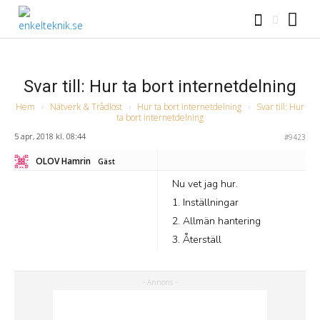
Svar till: Hur ta bort internetdelning
Hem
›
Nätverk & Trådlöst
›
Hur ta bort internetdelning
›
Svar till: Hur
ta bort internetdelning
5 apr, 2018 kl. 08:44
#9423
OLOV Hamrin
Gäst
Nu vet jag hur.
1. Inställningar
2. Allmän hantering
3. Återställ