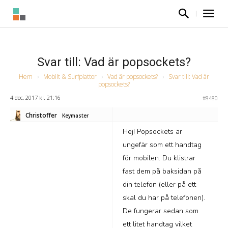
Svar till: Vad är popsockets?
Hem
›
Mobilt & Surfplattor
›
Vad är popsockets?
›
Svar till: Vad är
popsockets?
4 dec, 2017 kl. 21:16
#8480
Christoffer
Keymaster
Hej! Popsockets är
ungefär som ett handtag
för mobilen. Du klistrar
fast dem på baksidan på
din telefon (eller på ett
skal du har på telefonen).
De fungerar sedan som
ett litet handtag vilket