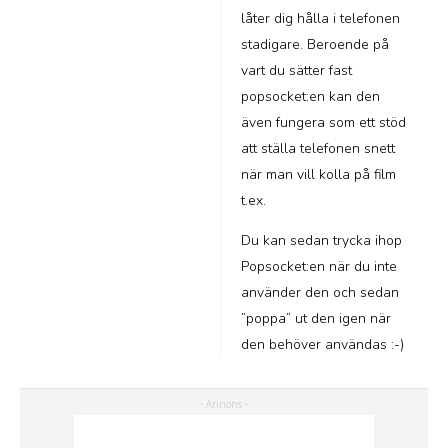
låter dig hålla i telefonen
stadigare. Beroende på
vart du sätter fast
popsocket:en kan den
även fungera som ett stöd
att ställa telefonen snett
när man vill kolla på film
t.ex.
Du kan sedan trycka ihop
Popsocket:en när du inte
använder den och sedan
”poppa” ut den igen när
den behöver användas :-)