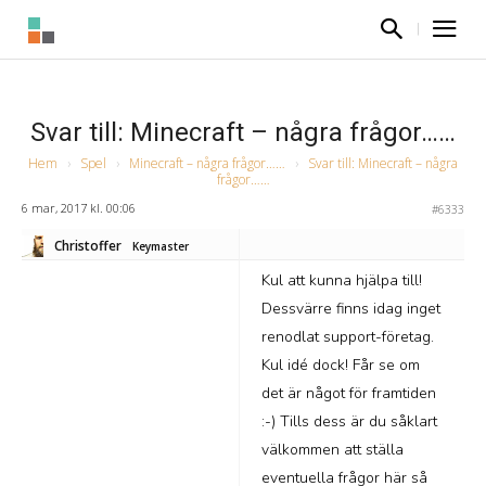
Svar till: Minecraft – några frågor……
Hem
›
Spel
›
Minecraft – några frågor……
›
Svar till: Minecraft – några
frågor……
6 mar, 2017 kl. 00:06
#6333
Christoffer
Keymaster
Kul att kunna hjälpa till!
Dessvärre finns idag inget
renodlat support-företag.
Kul idé dock! Får se om
det är något för framtiden
:-) Tills dess är du såklart
välkommen att ställa
eventuella frågor här så