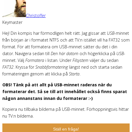
Christoffer
Keymaster
Hej! Din kompis har förmodligen helt rätt. Jag gissar att
USB
-minnet
från början är i formatet NTFS och att TV:n istället vill ha FAT32 som
format. För att formatera om USB-minnet sätter du det i din
dator. Navigera sedan till
Den här datorn
och högerklicka på
USB
-
minnet. Välj
Formatera
i listan. Under
Filsystem
väljer du sedan
FAT32
. Kryssa för
Snabbformatering
längst ned och starta sedan
formateringen genom att klicka på
Starta
.
OBS! Tänk på att allt på USB-minnet raderas när du
formaterar det. Så se till att innehållet också finns sparat
någon annanstans innan du formaterar :-)
Kopiera nu tillbaka bilderna på USB-minnet. Förhoppningsvis hittar
nu TV:n bilderna.
Ställ en fråga!