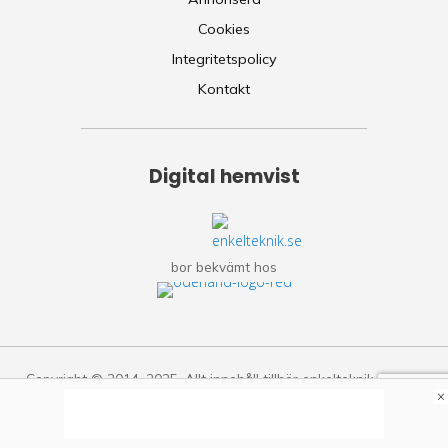
Cookies
Integritetspolicy
Kontakt
Digital hemvist
bor bekvämt hos
Copyright © 2014–2025. Allt innehåll tillhör enkelteknik.se.
×
Citering är tillåten om källan anges. Allt följande av guiderna
på enkelteknik.se sker på egen risk.