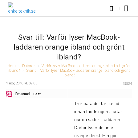
Svar till: Varför lyser MacBook-
laddaren orange ibland och grönt
ibland?
Hem
›
Datorer
›
Varför lyser MacBook-laddaren orange ibland och grönt
ibland?
›
Svar till: Varför lyser MacBook-laddaren orange ibland och grönt
ibland?
1 nov, 2016 kl. 09:05
#5534
Emanuel
Gäst
Tror bara det tar lite tid
innan laddningen startar
när du sätter i laddaren.
Därför lyser det inte
orange direkt. Min gör