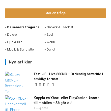
Ställ en fråga!
De senaste frågorna
Nätverk & Trådlöst
Datorer
Spel
Ljud & Bild
Webb
Mobilt & Surfplattor
Övrigt
Nya artiklar
Test: JBL Live 680NC – Ordentlig batteritid i
smidigt format
Koppla en Xbox- eller PlayStation-kontroll
till mobilen – Så gör du!
7 maj, 2026