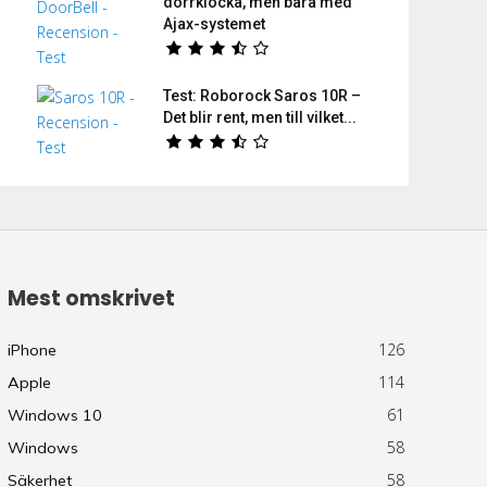
dörrklocka, men bara med
Ajax-systemet
Test: Roborock Saros 10R –
Det blir rent, men till vilket...
Mest omskrivet
126
iPhone
114
Apple
61
Windows 10
58
Windows
58
Säkerhet