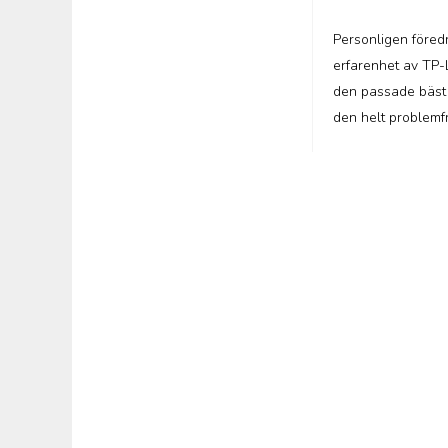
Personligen föred
erfarenhet av TP-L
den passade bäst i
den helt problemfr