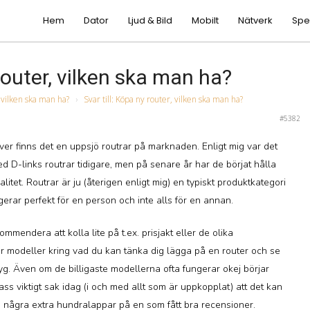
Hem
Dator
Ljud & Bild
Mobilt
Nätverk
Spe
 router, vilken ska man ha?
 vilken ska man ha?
›
Svar till: Köpa ny router, vilken ska man ha?
#5382
ver finns det en uppsjö routrar på marknaden. Enligt mig var det
 D-links routrar tidigare, men på senare år har de börjat hålla
litet. Routrar är ju (återigen enligt mig) en typiskt produktkategori
erar perfekt för en person och inte alls för en annan.
mmendera att kolla lite på t.ex. prisjakt eller de olika
r modeller kring vad du kan tänka dig lägga på en router och se
tyg. Även om de billigaste modellerna ofta fungerar okej börjar
pass viktigt sak idag (i och med allt som är uppkopplat) att det kan
a några extra hundralappar på en som fått bra recensioner.