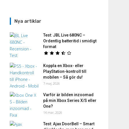
Nya artiklar
Test: JBL Live 680NC –
Ordentlig batteritid i smidigt
format
Koppla en Xbox- eller
PlayStation-kontroll till
mobilen – Så gör du!
7 maj, 2026
Varför är bilden inzoomad
på min Xbox Series X/S eller
One?
14 mar, 2026
Test: Ajax DoorBell – Smart