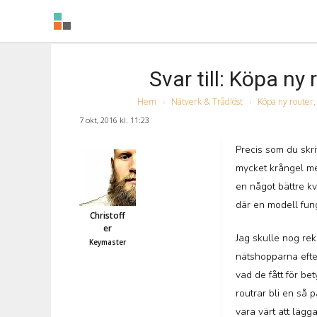
Svar till: Köpa ny
Hem
›
Nätverk & Trådlöst
›
Köpa ny router,
7 okt, 2016 kl. 11:23
Precis som du skri
mycket krångel med
en något bättre kva
där en modell fung
Christoff
er
Jag skulle nog reko
Keymaster
nätshopparna efte
vad de fått för be
routrar bli en så 
vara värt att lägg