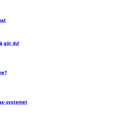
mat
å gör du!
One?
jax-systemet