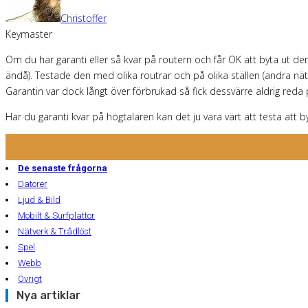
Christoffer
Keymaster
Om du har garanti eller så kvar på routern och får OK att byta ut den t
ändå). Testade den med olika routrar och på olika ställen (andra nätv
Garantin var dock långt över förbrukad så fick dessvärre aldrig red
Har du garanti kvar på högtalaren kan det ju vara värt att testa att by
De senaste frågorna
Datorer
Ljud & Bild
Mobilt & Surfplattor
Nätverk & Trådlöst
Spel
Webb
Övrigt
Nya artiklar