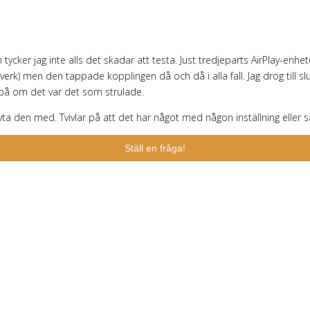
ycker jag inte alls det skadar att testa. Just tredjeparts AirPlay-enhet
erk) men den tappade kopplingen då och då i alla fall. Jag drog till s
a på om det var det som strulade.
ta den med. Tvivlar på att det har något med någon inställning eller så a
Ställ en fråga!