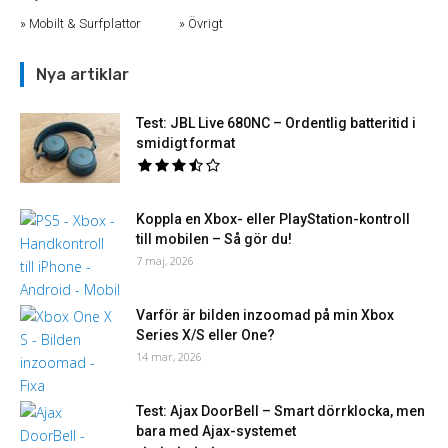
Mobilt & Surfplattor
Övrigt
Nya artiklar
Test: JBL Live 680NC – Ordentlig batteritid i
smidigt format
Koppla en Xbox- eller PlayStation-kontroll
till mobilen – Så gör du!
7 maj, 2026
Varför är bilden inzoomad på min Xbox
Series X/S eller One?
14 mar, 2026
Test: Ajax DoorBell – Smart dörrklocka, men
bara med Ajax-systemet