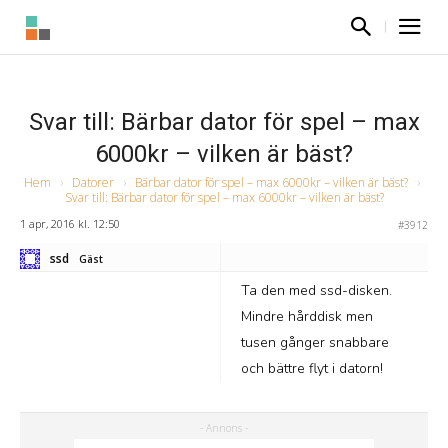
Svar till: Bärbar dator för spel – max
6000kr – vilken är bäst?
Hem
›
Datorer
›
Bärbar dator för spel – max 6000kr – vilken är bäst?
›
Svar till: Bärbar dator för spel – max 6000kr – vilken är bäst?
1 apr, 2016 kl. 12:50
#3912
ssd
Gäst
Ta den med ssd-disken.
Mindre hårddisk men
tusen gånger snabbare
och bättre flyt i datorn!