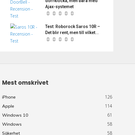
dörrklocka, men bara med
Ajax-systemet
Test: Roborock Saros 10R –
Det blir rent, men till vilket...
Mest omskrivet
126
iPhone
114
Apple
61
Windows 10
58
Windows
58
Säkerhet