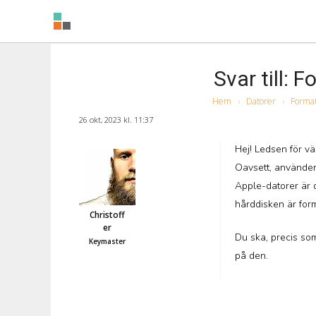
Svar till: 
Hem
›
Datorer
›
Format
26 okt, 2023 kl. 11:37
Hej! Ledsen för väl
Oavsett, använde
Apple-datorer är d
hårddisken är form
Christoff
er
Du ska, precis som
Keymaster
på den.