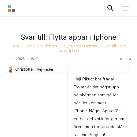
Svar till: Flytta appar i Iphone
Hem
›
Mobilt & Surfplattor
›
Flytta appar i Iphone
›
Svar till: Flytta
appar i Iphone
11 apr, 2023 kl. 18:42
#35374
Christoffer
Keymaster
Hej! Riktigt bra fråga!
Tyvärr är det högst upp
på skärmen som gäller
när det kommer till
iPhone. Något Apple fått
en hel del kritik för genom
åren, men fortfarande står
fast vid. Segt, ja!