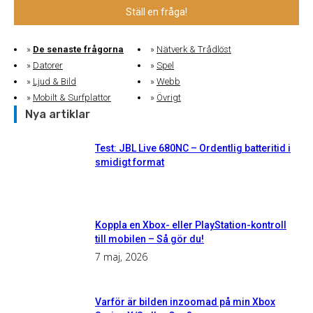
Ställ en fråga!
De senaste frågorna
Nätverk & Trådlöst
Datorer
Spel
Ljud & Bild
Webb
Mobilt & Surfplattor
Övrigt
Nya artiklar
Test: JBL Live 680NC – Ordentlig batteritid i
smidigt format
Koppla en Xbox- eller PlayStation-kontroll
till mobilen – Så gör du!
7 maj, 2026
Varför är bilden inzoomad på min Xbox