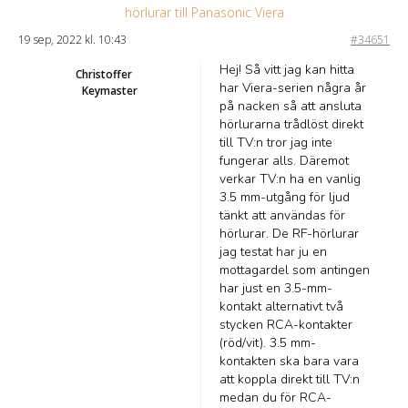
hörlurar till Panasonic Viera
19 sep, 2022 kl. 10:43
#34651
Hej! Så vitt jag kan hitta
Christoffer
har Viera-serien några år
Keymaster
på nacken så att ansluta
hörlurarna trådlöst direkt
till TV:n tror jag inte
fungerar alls. Däremot
verkar TV:n ha en vanlig
3.5 mm-utgång för ljud
tänkt att användas för
hörlurar. De RF-hörlurar
jag testat har ju en
mottagardel som antingen
har just en 3.5-mm-
kontakt alternativt två
stycken RCA-kontakter
(röd/vit). 3.5 mm-
kontakten ska bara vara
att koppla direkt till TV:n
medan du för RCA-