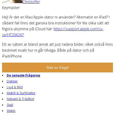
Christoffer
Keymaster
Hej! Är det en Mac/Apple-dator ni använder? Alternativt en iPad? I
sådant fall finns det ganska bra instruktioner för lite olika sätt att
frigöra utrymme på iCloud här:
https://support.apple.com/sv-
se/HT204247
Ett av sätten är bland annat att just radera bilder, vilket också finns
beskrivet exakt hur ni går tillväga. Både på dator och på
iPad/iPhone.
Ställ en fråga!
De senaste frågorna
Datorer
Ljud & Bild
Mobilt & Surfplattor
Nätverk & Trådlöst
Spel
Webb