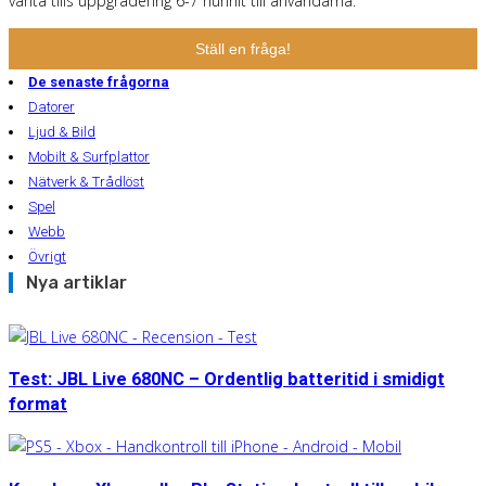
vänta tills uppgradering 6-7 hunnit till användarna.
Ställ en fråga!
De senaste frågorna
Datorer
Ljud & Bild
Mobilt & Surfplattor
Nätverk & Trådlöst
Spel
Webb
Övrigt
Nya artiklar
Test: JBL Live 680NC – Ordentlig batteritid i smidigt
format