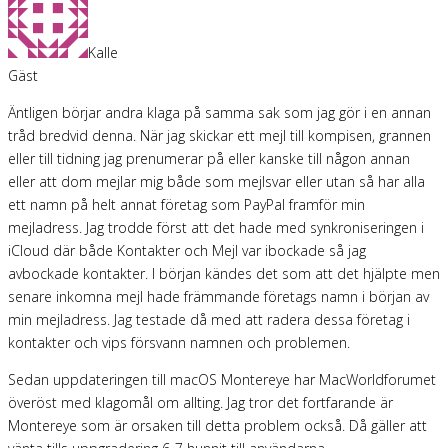
Kalle
Gäst
Äntligen börjar andra klaga på samma sak som jag gör i en annan
tråd bredvid denna. När jag skickar ett mejl till kompisen, grannen
eller till tidning jag prenumerar på eller kanske till någon annan
eller att dom mejlar mig både som mejlsvar eller utan så har alla
ett namn på helt annat företag som PayPal framför min
mejladress. Jag trodde först att det hade med synkroniseringen i
iCloud där både Kontakter och Mejl var ibockade så jag
avbockade kontakter. I början kändes det som att det hjälpte men
senare inkomna mejl hade främmande företags namn i början av
min mejladress. Jag testade då med att radera dessa företag i
kontakter och vips försvann namnen och problemen.
Sedan uppdateringen till macOS Montereye har MacWorldforumet
överöst med klagomål om allting. Jag tror det fortfarande är
Montereye som är orsaken till detta problem också. Då gäller att