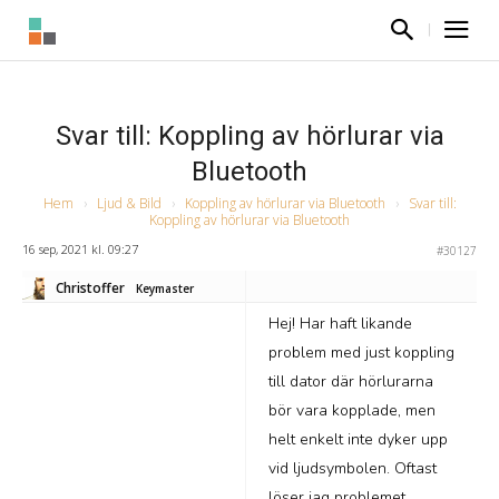
Svar till: Koppling av hörlurar via
Bluetooth
Hem
›
Ljud & Bild
›
Koppling av hörlurar via Bluetooth
›
Svar till:
Koppling av hörlurar via Bluetooth
16 sep, 2021 kl. 09:27
#30127
Christoffer
Keymaster
Hej! Har haft likande
problem med just koppling
till dator där hörlurarna
bör vara kopplade, men
helt enkelt inte dyker upp
vid ljudsymbolen. Oftast
löser jag problemet