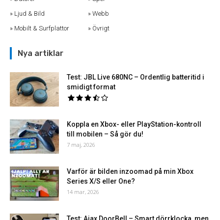
Ljud & Bild
Webb
Mobilt & Surfplattor
Övrigt
Nya artiklar
Test: JBL Live 680NC – Ordentlig batteritid i
smidigt format
Koppla en Xbox- eller PlayStation-kontroll
till mobilen – Så gör du!
7 maj, 2026
Varför är bilden inzoomad på min Xbox
Series X/S eller One?
14 mar, 2026
Test: Ajax DoorBell – Smart dörrklocka, men