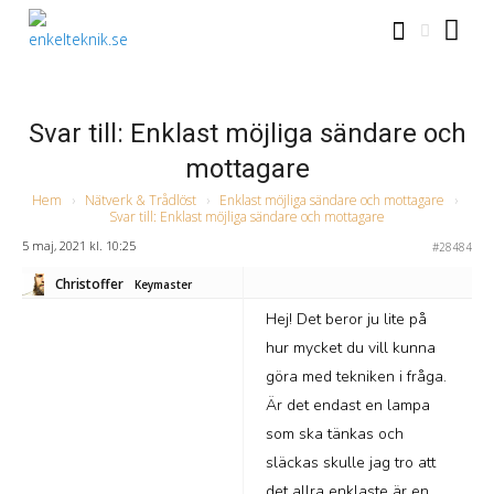
Svar till: Enklast möjliga sändare och
mottagare
Hem
›
Nätverk & Trådlöst
›
Enklast möjliga sändare och mottagare
›
Svar till: Enklast möjliga sändare och mottagare
5 maj, 2021 kl. 10:25
#28484
Christoffer
Keymaster
Hej! Det beror ju lite på
hur mycket du vill kunna
göra med tekniken i fråga.
Är det endast en lampa
som ska tänkas och
släckas skulle jag tro att
det allra enklaste är en