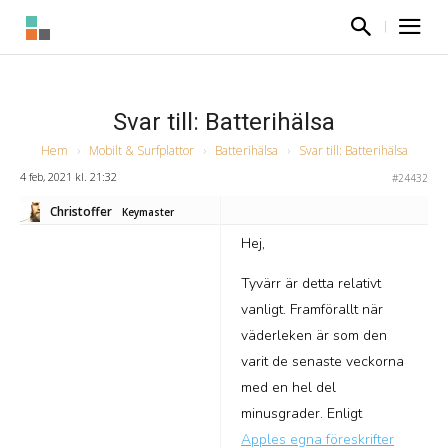
Svar till: Batterihälsa
Hem
›
Mobilt & Surfplattor
›
Batterihälsa
›
Svar till: Batterihälsa
4 feb, 2021 kl. 21:32
#24432
Christoffer
Keymaster
Hej,
Tyvärr är detta relativt
vanligt. Framförallt när
väderleken är som den
varit de senaste veckorna
med en hel del
minusgrader. Enligt
Apples egna föreskrifter