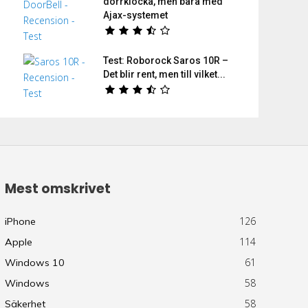
dörrklocka, men bara med
Ajax-systemet
Test: Roborock Saros 10R –
Det blir rent, men till vilket...
Mest omskrivet
126
iPhone
114
Apple
61
Windows 10
58
Windows
58
Säkerhet