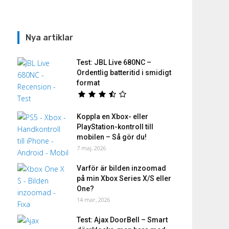
Nya artiklar
Test: JBL Live 680NC –
Ordentlig batteritid i smidigt
format
Koppla en Xbox- eller
PlayStation-kontroll till
mobilen – Så gör du!
7 maj, 2026
Varför är bilden inzoomad
på min Xbox Series X/S eller
One?
14 mar, 2026
Test: Ajax DoorBell – Smart