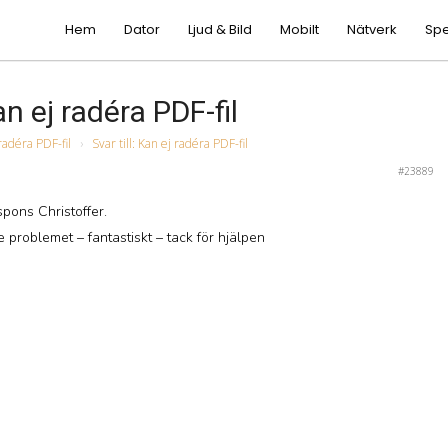
Hem
Dator
Ljud & Bild
Mobilt
Nätverk
Spe
Kan ej radéra PDF-fil
radéra PDF-fil
›
Svar till: Kan ej radéra PDF-fil
#23889
pons Christoffer.
e problemet – fantastiskt – tack för hjälpen