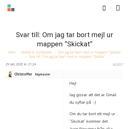
Svar till: Om jag tar bort mejl ur
mappen ”Skickat”
Hem
›
Mobilt & Surfplattor
›
Om jag tar bort mejl ur mappen ”Skickat”
›
Svar till: Om jag tar bort mejl ur mappen ”Skickat”
29 okt, 2020 kl. 21:24
#22057
Christoffer
Keymaster
Hej!
Jag gissar att det är Gmail
du syftar på :-)
Om du tar bort ett mejl ur
”Skickat” kommer det
även försvinna från alla