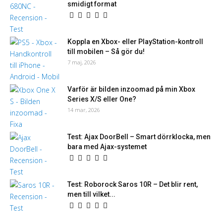
smidigt format
Koppla en Xbox- eller PlayStation-kontroll
till mobilen – Så gör du!
7 maj, 2026
Varför är bilden inzoomad på min Xbox
Series X/S eller One?
14 mar, 2026
Test: Ajax DoorBell – Smart dörrklocka, men
bara med Ajax-systemet
Test: Roborock Saros 10R – Det blir rent,
men till vilket...