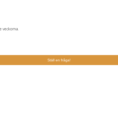
e veckorna.
Ställ en fråga!