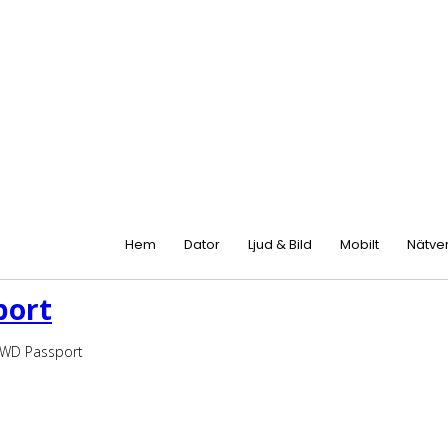
Hem
Dator
Ljud & Bild
Mobilt
Nätve
port
d WD Passport