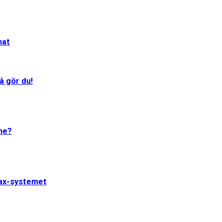
mat
å gör du!
One?
jax-systemet