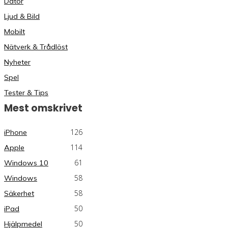
Dator
Ljud & Bild
Mobilt
Nätverk & Trådlöst
Nyheter
Spel
Tester & Tips
Mest omskrivet
126
iPhone
114
Apple
61
Windows 10
58
Windows
58
Säkerhet
50
iPad
50
Hjälpmedel