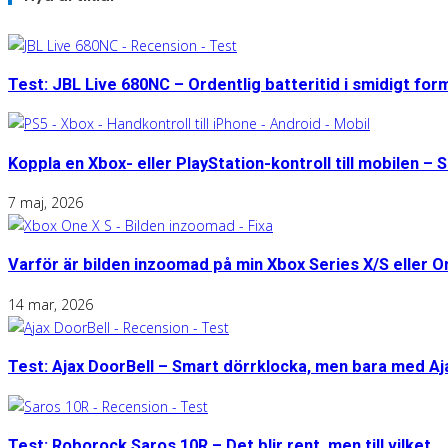
Test: JBL Live 680NC – Ordentlig batteritid i smidigt for
Koppla en Xbox- eller PlayStation-kontroll till mobilen – S
7 maj, 2026
Varför är bilden inzoomad på min Xbox Series X/S eller 
14 mar, 2026
Test: Ajax DoorBell – Smart dörrklocka, men bara med A
Test: Roborock Saros 10R – Det blir rent, men till vilket...