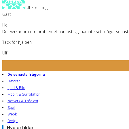
Ulf Frössling
Gäst
Hej
Det verkar om om problemet har löst sig, har inte sett något senast
Tack för hjälpen
Ulf
De senaste frågorna
Datorer
Ljud & Bild
Mobilt & Surfplattor
Nätverk & Trådlöst
Spel
Webb
Övrigt
Nya artiklar