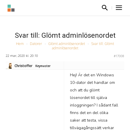
Svar till: Glömt adminlösenordet
Hem
›
Datorer
›
Glömt adminlösenordet
›
Svar till: Glömt
adminlösenordet
22 mar, 2020 kl. 20:10
#17008
Christoffer
Keymaster
Hej! Är det en Windows
10-dator det handlar om
och att du glömt
lösenordet till själva
inloggningen? I sådant fall
finns det en del olika
saker att testa, vissa
tillvägagångssätt verkar