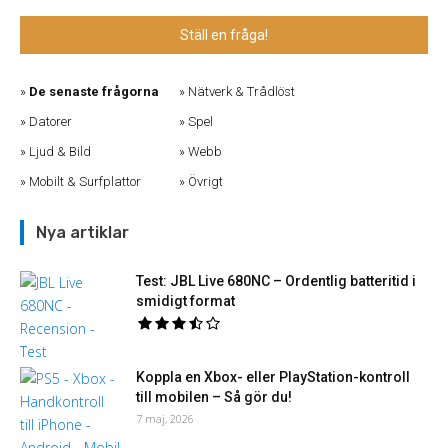
Ställ en fråga!
De senaste frågorna
Nätverk & Trådlöst
Datorer
Spel
Ljud & Bild
Webb
Mobilt & Surfplattor
Övrigt
Nya artiklar
Test: JBL Live 680NC – Ordentlig batteritid i
smidigt format
Koppla en Xbox- eller PlayStation-kontroll
till mobilen – Så gör du!
7 maj, 2026