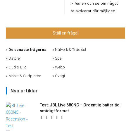
> Teman
och se om något
är aktiverat där möjligen.
Ställ en fråga!
De senaste frågorna
Nätverk & Trådlöst
Datorer
Spel
Ljud & Bild
Webb
Mobilt & Surfplattor
Övrigt
Nya artiklar
Test: JBL Live 680NC – Ordentlig batteritid i
smidigt format