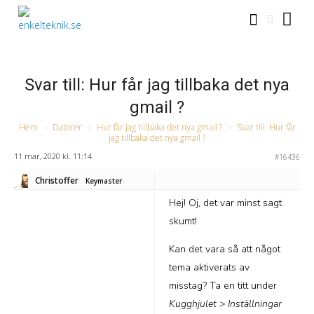
Svar till: Hur får jag tillbaka det nya
gmail ?
Hem
›
Datorer
›
Hur får jag tillbaka det nya gmail ?
›
Svar till: Hur får
jag tillbaka det nya gmail ?
11 mar, 2020 kl. 11:14
#16436
Christoffer
Keymaster
Hej! Oj, det var minst sagt
skumt!
Kan det vara så att något
tema aktiverats av
misstag? Ta en titt under
Kugghjulet > Inställningar