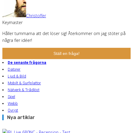
Christoffer
Keymaster
Håller tummarna att det löser sig! Återkommer om jag stöter på
några fler idéer!
Ställ en fråga!
De senaste frågorna
Datorer
Ljud & Bild
Mobilt & Surfplattor
Nätverk & Trådlöst
Spel
Webb
Övrigt
Nya artiklar