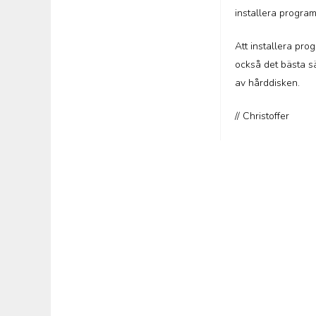
installera progra
Att installera pro
också det bästa sä
av hårddisken.
// Christoffer