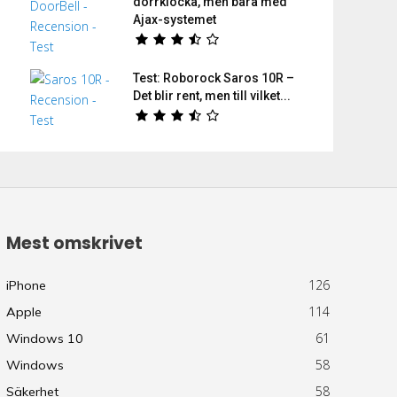
dörrklocka, men bara med
Ajax-systemet
Test: Roborock Saros 10R –
Det blir rent, men till vilket...
Mest omskrivet
126
iPhone
114
Apple
61
Windows 10
58
Windows
58
Säkerhet