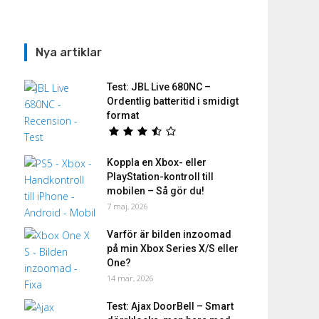
Nya artiklar
Test: JBL Live 680NC –
Ordentlig batteritid i smidigt
format
Koppla en Xbox- eller
PlayStation-kontroll till
mobilen – Så gör du!
7 maj, 2026
Varför är bilden inzoomad
på min Xbox Series X/S eller
One?
14 mar, 2026
Test: Ajax DoorBell – Smart