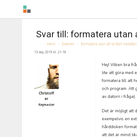
Svar till: formatera utan
Hem
›
Datorer
›
formatera utan att ta bort install
13 sep, 2019 kl. 21:18
Hej! Vilken bra frå
lite att göra med 
formatera till att 
och program. Att 
Christoff
av datorn i fråga).
er
Keymaster
Det är möjligt att
exempelvis en exte
hårddisken formate
att det är minst l