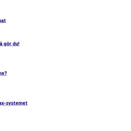
mat
å gör du!
One?
jax-systemet