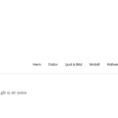
Hem
Dator
Ljud & Bild
Mobilt
Nätve
e går ej att ladda