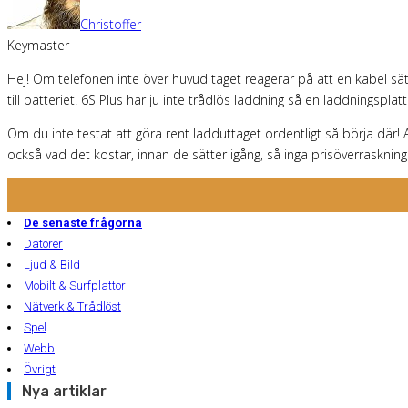
Christoffer
Keymaster
Hej! Om telefonen inte över huvud taget reagerar på att en kabel sä
till batteriet. 6S Plus har ju inte trådlös laddning så en laddningspla
Om du inte testat att göra rent ladduttaget ordentligt så börja där!
också vad det kostar, innan de sätter igång, så inga prisöverraskning
De senaste frågorna
Datorer
Ljud & Bild
Mobilt & Surfplattor
Nätverk & Trådlöst
Spel
Webb
Övrigt
Nya artiklar