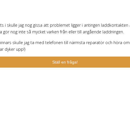
tts i skulle jag nog gissa att problemet ligger i antingen laddkontak
tta gör nog inte så mycket varken från eller till angående laddningen.
 Annars skulle jag ta med telefonen till närmsta reparatör och höra om
ar dyker upp!)
Ställ en fråga!