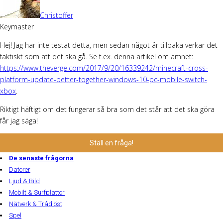
Christoffer
Keymaster
Hej! Jag har inte testat detta, men sedan något år tillbaka verkar det
faktiskt som att det ska gå. Se t.ex. denna artikel om ämnet:
https://www.theverge.com/2017/9/20/16339242/minecraft-cross-
platform-update-better-together-windows-10-pc-mobile-switch-
xbox
.
Riktigt häftigt om det fungerar så bra som det står att det ska göra
får jag säga!
Ställ en fråga!
De senaste frågorna
Datorer
Ljud & Bild
Mobilt & Surfplattor
Nätverk & Trådlöst
Spel